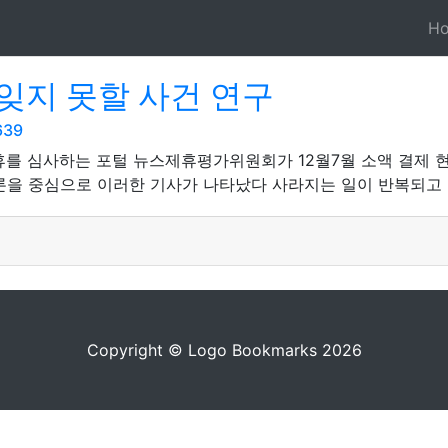
H
잊지 못할 사건 연구
639
제휴를 심사하는 포털 뉴스제휴평가위원회가 12월7월 소액 결제 
론을 중심으로 이러한 기사가 나타났다 사라지는 일이 반복되고 있
Copyright © Logo Bookmarks 2026