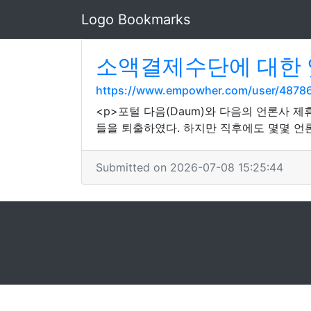
Logo Bookmarks
소액결제수단에 대한 
https://www.empowher.com/user/4878
<p>포털 다음(Daum)와 다음의 언론사 
들을 퇴출하였다. 하지만 직후에도 몇몇 언
Submitted on 2026-07-08 15:25:44