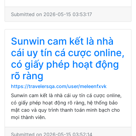
Submitted on 2026-05-15 03:53:17
Sunwin cam kết là nhà
cái uy tín cá cược online,
có giấy phép hoạt động
rõ ràng
https://travelersqa.com/user/meleenfxvk
Sunwin cam kết là nhà cái uy tín cá cược online,
có giấy phép hoạt động rõ ràng, hệ thống bảo
mật cao và quy trình thanh toán minh bạch cho
mọi thành viên.
Submitted on 2026-05-15 03:52:14