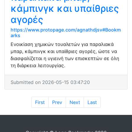
κάμπινγκ και υπαίθριες
αγορές
https://www.protopage.com/agnathdjsv#Bookm
arks
Ενοικίαση χημικών τουαλετών για παραλιακά
μπαρ, κάμπινγκ και υπαίθριες αγορές, ώστε να
διασφαλίζεται η υγιεινή των επισκεπτών σε όλη
τη διάρκεια λειτουργίας.
Submitted on 2026-05-15 03:47:20
First
Prev
Next
Last