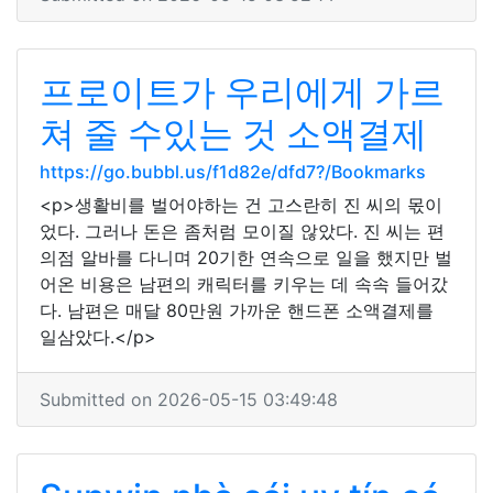
프로이트가 우리에게 가르
쳐 줄 수있는 것 소액결제
https://go.bubbl.us/f1d82e/dfd7?/Bookmarks
<p>생활비를 벌어야하는 건 고스란히 진 씨의 몫이
었다. 그러나 돈은 좀처럼 모이질 않았다. 진 씨는 편
의점 알바를 다니며 20기한 연속으로 일을 했지만 벌
어온 비용은 남편의 캐릭터를 키우는 데 속속 들어갔
다. 남편은 매달 80만원 가까운 핸드폰 소액결제를
일삼았다.</p>
Submitted on 2026-05-15 03:49:48