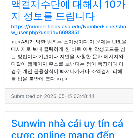
액결제수단에 대해서 10가
지 정보를 드립니다
https://numberfields.asu.edu/NumberFields/sho
w_user.php?userid=6698351
<p>A씨가 당한 범죄는 스미싱이다.이 문제는 URL을
메시지로 보내 클릭하게 한 바로 이후 악성코드를 심
는 방법이다.기관이나 지인을 사칭한 문자 메시지와
다같이 웹페이지 주소를 보낸다는 점이 특징이다.이
경우 개인 금융상식이 빠져나가거나 소액결제 피해
를 입을 불안이 크다.</p>
Submitted on 2026-05-15 03:48:44
Sunwin nhà cái uy tín cá
cược online mang đến