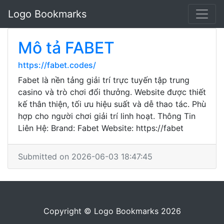
Logo Bookmarks
Mô tả FABET
https://fabet.codes/
Fabet là nền tảng giải trí trực tuyến tập trung
casino và trò chơi đổi thưởng. Website được thiết
kế thân thiện, tối ưu hiệu suất và dễ thao tác. Phù
hợp cho người chơi giải trí linh hoạt. Thông Tin
Liên Hệ: Brand: Fabet Website: https://fabet
Submitted on 2026-06-03 18:47:45
Copyright © Logo Bookmarks 2026